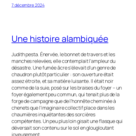
7 décembre 2024
Une histoire alambiquée
Judith pesta. Énervée, le bonnet de travers et les
manches relevées, elle contemplait l’ampleur du
désastre. Une fumée âcre s’élevait d’un genre de
chaudron plutôt particulier : son ouverture était
assez étroite, et sa matière luisante. Il était noir
comme de la suie, posé sur les braises du foyer – un
foyer également peu commun, qui tenait plus de la
forge de campagne que de l’honnête cheminée à
chenets que l’imaginaire collectif place dans les
chaumières inquiétantes des sorcières
compétentes. Un peu plus loin gisait une flasque qui
déversait son contenu sur le sol en glougloutant
joyeusement.