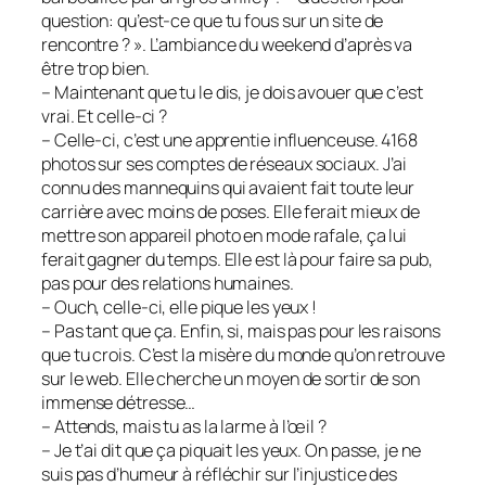
question: qu’est-ce que tu fous sur un site de
rencontre ? ». L’ambiance du weekend d’après va
être trop bien.
– Maintenant que tu le dis, je dois avouer que c’est
vrai. Et celle-ci ?
– Celle-ci, c’est une apprentie influenceuse. 4168
photos sur ses comptes de réseaux sociaux. J’ai
connu des mannequins qui avaient fait toute leur
carrière avec moins de poses. Elle ferait mieux de
mettre son appareil photo en mode rafale, ça lui
ferait gagner du temps. Elle est là pour faire sa pub,
pas pour des relations humaines.
– Ouch, celle-ci, elle pique les yeux !
– Pas tant que ça. Enfin, si, mais pas pour les raisons
que tu crois. C’est la misère du monde qu’on retrouve
sur le web. Elle cherche un moyen de sortir de son
immense détresse…
– Attends, mais tu as la larme à l’œil ?
– Je t’ai dit que ça piquait les yeux. On passe, je ne
suis pas d’humeur à réfléchir sur l’injustice des