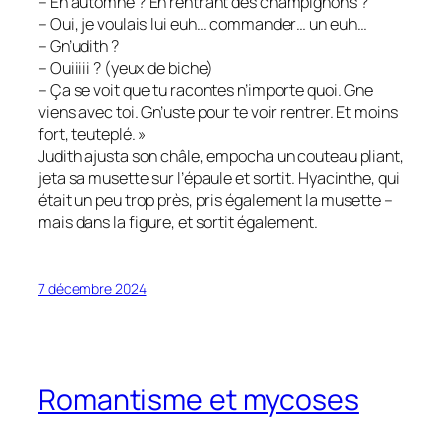
– En automne ? En rentrant des champignons ?
– Oui, je voulais lui euh… commander… un euh…
– Gn’udith ?
– Ouiiiii ? (yeux de biche)
– Ça se voit que tu racontes n’importe quoi. Gne
viens avec toi. Gn’uste pour te voir rentrer. Et moins
fort, teuteplé. »
Judith ajusta son châle, empocha un couteau pliant,
jeta sa musette sur l’épaule et sortit. Hyacinthe, qui
était un peu trop près, pris également la musette –
mais dans la figure, et sortit également.
7 décembre 2024
Romantisme et mycoses