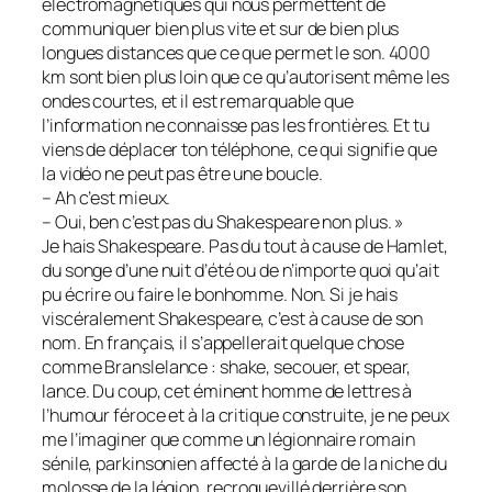
électromagnétiques qui nous permettent de
communiquer bien plus vite et sur de bien plus
longues distances que ce que permet le son. 4000
km sont bien plus loin que ce qu’autorisent même les
ondes courtes, et il est remarquable que
l’information ne connaisse pas les frontières. Et tu
viens de déplacer ton téléphone, ce qui signifie que
la vidéo ne peut pas être une boucle.
– Ah c’est mieux.
– Oui, ben c’est pas du Shakespeare non plus. »
Je hais Shakespeare. Pas du tout à cause de Hamlet,
du songe d’une nuit d’été ou de n’importe quoi qu’ait
pu écrire ou faire le bonhomme. Non. Si je hais
viscéralement Shakespeare, c’est à cause de son
nom. En français, il s’appellerait quelque chose
comme Branslelance : shake, secouer, et spear,
lance. Du coup, cet éminent homme de lettres à
l’humour féroce et à la critique construite, je ne peux
me l’imaginer que comme un légionnaire romain
sénile, parkinsonien affecté à la garde de la niche du
molosse de la légion, recroquevillé derrière son