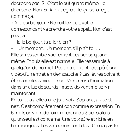
décroche pas. Si. C’est le but quand même. Je
décroche. Non. Si. Allez dégrouille, ça sera réglé
comme ça.
« Allô oui bonjour ? Ne quittez pas, votre
correspondant va prendre votre appel… Non c’est
pas ça.
– Hallo bonjour, tu aller bien ?
– … Un moment… Un moment, s’il plaît toi… »
Elle se ressemble vachement beaucoup quand
même. Et puis elle est normale. Elle ressemble à
quelqu’un de normal. Peut-être ils ont récupéré une
vidéo d’un entretien d’embauche ? Les lèvres doivent
être corrélées avec le son. Mes 5 ans d’animation
dans un club de sourds-muets doivent me servir
maintenant !
En tout cas, elle a une jolie voix. Soprano, à vue de
nez. C’est complètement con comme expression. En
5 mots on vient de faire référence à 3 sens alors
qu’un seul est concerné. Une voix sûre et riche en
harmoniques. Les vocodeurs font des… Ca n’a pas le