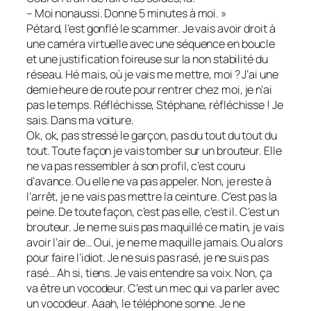
– Moi nonaussi. Donne 5 minutes à moi. »
Pétard, l’est gonflé le scammer. Je vais avoir droit à
une caméra virtuelle avec une séquence en boucle
et une justification foireuse sur la non stabilité du
réseau. Hé mais, où je vais me mettre, moi ? J’ai une
demie heure de route pour rentrer chez moi, je n’ai
pas le temps. Réfléchisse, Stéphane, réfléchisse ! Je
sais. Dans ma voiture.
Ok, ok, pas stressé le garçon, pas du tout du tout du
tout. Toute façon je vais tomber sur un brouteur. Elle
ne va pas ressembler à son profil, c’est couru
d’avance. Ou elle ne va pas appeler. Non, je reste à
l’arrêt, je ne vais pas mettre la ceinture. C’est pas la
peine. De toute façon, c’est pas elle, c’est il. C’est un
brouteur. Je ne me suis pas maquillé ce matin, je vais
avoir l’air de… Oui, je ne me maquille jamais. Ou alors
pour faire l’idiot. Je ne suis pas rasé, je ne suis pas
rasé… Ah si, tiens. Je vais entendre sa voix. Non, ça
va être un vocodeur. C’est un mec qui va parler avec
un vocodeur. Aaah, le téléphone sonne. Je ne