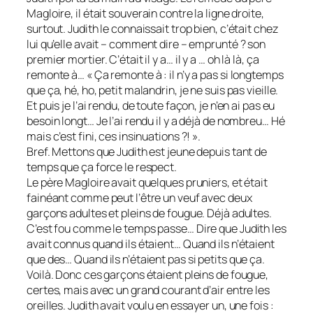
Magloire, il était souverain contre la ligne droite,
surtout. Judith le connaissait trop bien, c’était chez
lui qu’elle avait – comment dire – emprunté ? son
premier mortier. C’était il y a… il y a … oh là là, ça
remonte à… « Ça remonte à : il n’y a pas si longtemps
que ça, hé, ho, petit malandrin, je ne suis pas vieille.
Et puis je l’ai rendu, de toute façon, je n’en ai pas eu
besoin longt… Je l’ai rendu il y a déjà de nombreu… Hé
mais c’est fini, ces insinuations ?! ».
Bref. Mettons que Judith est jeune depuis tant de
temps que ça force le respect.
Le père Magloire avait quelques pruniers, et était
fainéant comme peut l’être un veuf avec deux
garçons adultes et pleins de fougue. Déjà adultes.
C’est fou comme le temps passe… Dire que Judith les
avait connus quand ils étaient… Quand ils n’étaient
que des… Quand ils n’étaient pas si petits que ça.
Voilà. Donc ces garçons étaient pleins de fougue,
certes, mais avec un grand courant d’air entre les
oreilles. Judith avait voulu en essayer un, une fois :