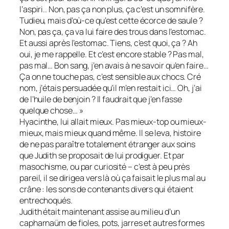
l’aspiri.. Non, pas ça non plus, ça c’est un somnifère.
Tudieu, mais d’où-ce qu’est cette écorce de saule ?
Non, pas ça, ça va lui faire des trous dans l’estomac.
Et aussi après l’estomac. Tiens, c’est quoi, ça ? Ah
oui, je me rappelle. Et c’est encore stable ? Pas mal,
pas mal… Bon sang, j’en avais à ne savoir qu’en faire…
Ça on ne touche pas, c’est sensible aux chocs. Cré
nom, j’étais persuadée qu’il m’en restait ici… Oh, j’ai
de l’huile de benjoin ? Il faudrait que j’en fasse
quelque chose… »
Hyacinthe, lui allait mieux. Pas mieux-top ou mieux-
mieux, mais mieux quand même. Il se leva, histoire
de ne pas paraître totalement étranger aux soins
que Judith se proposait de lui prodiguer. Et par
masochisme, ou par curiosité – c’est à peu près
pareil, il se dirigea vers là où ça faisait le plus mal au
crâne : les sons de contenants divers qui étaient
entrechoqués.
Judith était maintenant assise au milieu d’un
capharnaüm de fioles, pots, jarres et autres formes