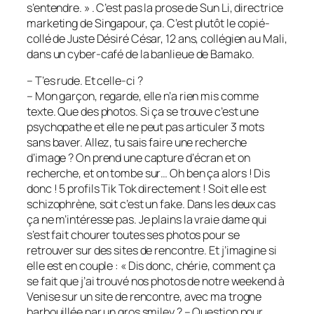
s’entendre. » . C’est pas la prose de Sun Li, directrice
marketing de Singapour, ça. C’est plutôt le copié-
collé de Juste Désiré César, 12 ans, collégien au Mali,
dans un cyber-café de la banlieue de Bamako.
– T’es rude. Et celle-ci ?
– Mon garçon, regarde, elle n’a rien mis comme
texte. Que des photos. Si ça se trouve c’est une
psychopathe et elle ne peut pas articuler 3 mots
sans baver. Allez, tu sais faire une recherche
d’image ? On prend une capture d’écran et on
recherche, et on tombe sur… Oh ben ça alors ! Dis
donc ! 5 profils Tik Tok directement ! Soit elle est
schizophrène, soit c’est un fake. Dans les deux cas
ça ne m’intéresse pas. Je plains la vraie dame qui
s’est fait chourer toutes ses photos pour se
retrouver sur des sites de rencontre. Et j’imagine si
elle est en couple : « Dis donc, chérie, comment ça
se fait que j’ai trouvé nos photos de notre weekend à
Venise sur un site de rencontre, avec ma trogne
barbouillée par un gros smiley ? – Question pour