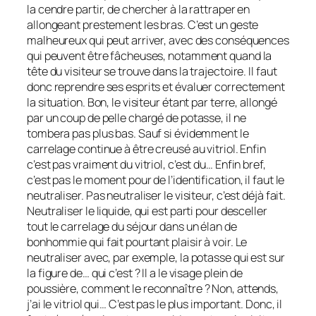
la cendre partir, de chercher à la rattraper en
allongeant prestement les bras. C’est un geste
malheureux qui peut arriver, avec des conséquences
qui peuvent être fâcheuses, notamment quand la
tête du visiteur se trouve dans la trajectoire. Il faut
donc reprendre ses esprits et évaluer correctement
la situation. Bon, le visiteur étant par terre, allongé
par un coup de pelle chargé de potasse, il ne
tombera pas plus bas. Sauf si évidemment le
carrelage continue à être creusé au vitriol. Enfin
c’est pas vraiment du vitriol, c’est du… Enfin bref,
c’est pas le moment pour de l’identification, il faut le
neutraliser. Pas neutraliser le visiteur, c’est déjà fait.
Neutraliser le liquide, qui est parti pour desceller
tout le carrelage du séjour dans un élan de
bonhommie qui fait pourtant plaisir à voir. Le
neutraliser avec, par exemple, la potasse qui est sur
la figure de… qui c’est ? Il a le visage plein de
poussière, comment le reconnaître ? Non, attends,
j’ai le vitriol qui… C’est pas le plus important. Donc, il