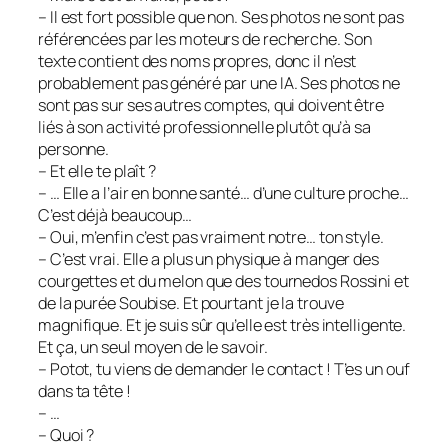
– Il est fort possible que non. Ses photos ne sont pas
référencées par les moteurs de recherche. Son
texte contient des noms propres, donc il n’est
probablement pas généré par une IA. Ses photos ne
sont pas sur ses autres comptes, qui doivent être
liés à son activité professionnelle plutôt qu’à sa
personne.
– Et elle te plaît ?
– … Elle a l’air en bonne santé… d’une culture proche…
C’est déjà beaucoup…
– Oui, m’enfin c’est pas vraiment notre… ton style.
– C’est vrai. Elle a plus un physique à manger des
courgettes et du melon que des tournedos Rossini et
de la purée Soubise. Et pourtant je la trouve
magnifique. Et je suis sûr qu’elle est très intelligente.
Et ça, un seul moyen de le savoir.
– Potot, tu viens de demander le contact ! T’es un ouf
dans ta tête !
– …
– Quoi ?