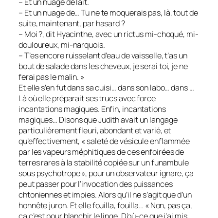
– Et un nuage de lait.
– Et un nuage de… Tu ne te moquerais pas, là, tout de
suite, maintenant, par hasard ?
– Moi ?, dit Hyacinthe, avec un rictus mi-choqué, mi-
douloureux, mi-narquois.
– T’es encore ruisselant d’eau de vaisselle, t’as un
bout de salade dans les cheveux, je serai toi, je ne
ferai pas le malin. »
Et elle s’en fut dans sa cuisi… dans son labo… dans …
Là où elle préparait ses trucs avec force
incantations magiques. Enfin, incantations
magiques… Disons que Judith avait un langage
particulièrement fleuri, abondant et varié, et
qu’effectivement, « saleté de vésicule enflammée
par les vapeurs méphitiques de ces enfoirées de
terres rares à la stabilité copiée sur un funambule
sous psychotrope », pour un observateur ignare, ça
peut passer pour l’invocation des puissances
chtoniennes et impies. Alors qu’il ne s’agit que d’un
honnête juron. Et elle fouilla, fouilla… « Non, pas ça,
ça c’est pour blanchir le linge. D’où-ce que j’ai mis