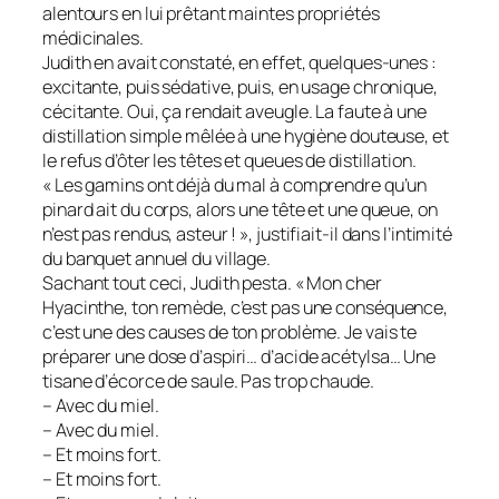
alentours en lui prêtant maintes propriétés
médicinales.
Judith en avait constaté, en effet, quelques-unes :
excitante, puis sédative, puis, en usage chronique,
cécitante. Oui, ça rendait aveugle. La faute à une
distillation simple mêlée à une hygiène douteuse, et
le refus d’ôter les têtes et queues de distillation.
« Les gamins ont déjà du mal à comprendre qu’un
pinard ait du corps, alors une tête et une queue, on
n’est pas rendus, asteur ! », justifiait-il dans l’intimité
du banquet annuel du village.
Sachant tout ceci, Judith pesta. « Mon cher
Hyacinthe, ton remède, c’est pas une conséquence,
c’est une des causes de ton problème. Je vais te
préparer une dose d’aspiri… d’acide acétylsa… Une
tisane d’écorce de saule. Pas trop chaude.
– Avec du miel.
– Avec du miel.
– Et moins fort.
– Et moins fort.