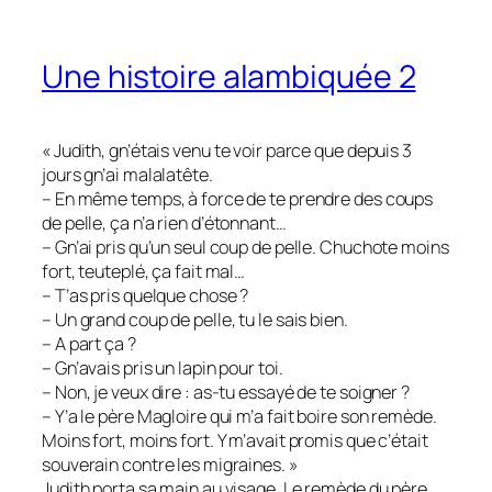
Une histoire alambiquée 2
« Judith, gn’étais venu te voir parce que depuis 3
jours gn’ai malalatête.
– En même temps, à force de te prendre des coups
de pelle, ça n’a rien d’étonnant…
– Gn’ai pris qu’un seul coup de pelle. Chuchote moins
fort, teuteplé, ça fait mal…
– T’as pris quelque chose ?
– Un grand coup de pelle, tu le sais bien.
– A part ça ?
– Gn’avais pris un lapin pour toi.
– Non, je veux dire : as-tu essayé de te soigner ?
– Y’a le père Magloire qui m’a fait boire son remède.
Moins fort, moins fort. Y m’avait promis que c’était
souverain contre les migraines. »
Judith porta sa main au visage. Le remède du père