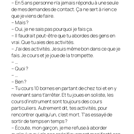
– En 5 ans personne n’a jamais répondu à une seule
de mes demandes de contact. Ça ne sert à rien ce
que je viens de faire.
– Mais ?
– Oui, je ne sais pas pourquoi je fais ça.
– Il faudrait peut-être que tu abordes des gens en
vrai. Que tu aies des activités.
– J’ai des activités. Je suis même bon dans ce que je
fais. Je cours et je joue de la trompette.
– …
– Quoi ?
– …
– Ben ?
– Tu cours 10 bornes en partant de chez toi et en y
revenant sans t’arrêter. Et tu joues en soliste, les
cours d’instrument sont toujours des cours
particuliers. Autrement dit, tes activités, pour
rencontrer quelqu’un, c’est mort. T’as essayé de
sortir de temps en temps ?
– Écoute, mon garçon, je me refuse à aborder