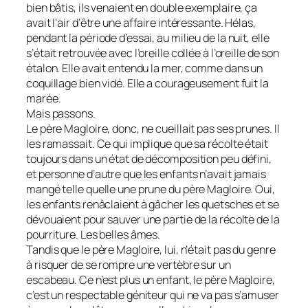
bien bâtis, ils venaient en double exemplaire, ça
avait l’air d’être une affaire intéressante. Hélas,
pendant la période d’essai, au milieu de la nuit, elle
s’était retrouvée avec l’oreille collée à l’oreille de son
étalon. Elle avait entendu la mer, comme dans un
coquillage bien vidé. Elle a courageusement fuit la
marée.
Mais passons.
Le père Magloire, donc, ne cueillait pas ses prunes. Il
les ramassait. Ce qui implique que sa récolte était
toujours dans un état de décomposition peu défini,
et personne d’autre que les enfants n’avait jamais
mangé telle quelle une prune du père Magloire. Oui,
les enfants renâclaient à gâcher les quetsches et se
dévouaient pour sauver une partie de la récolte de la
pourriture. Les belles âmes.
Tandis que le père Magloire, lui, n’était pas du genre
à risquer de se rompre une vertèbre sur un
escabeau. Ce n’est plus un enfant, le père Magloire,
c’est un respectable géniteur qui ne va pas s’amuser