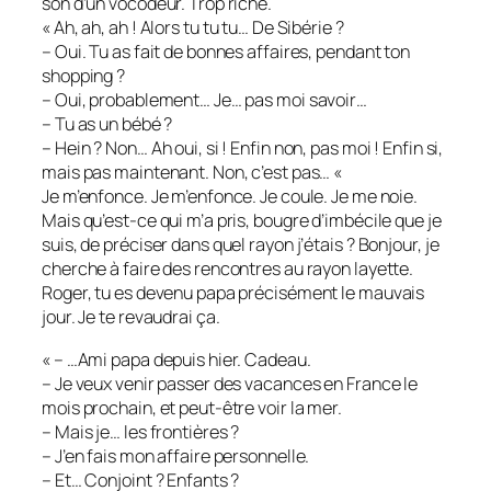
son d’un vocodeur. Trop riche.
« Ah, ah, ah ! Alors tu tu tu… De Sibérie ?
– Oui. Tu as fait de bonnes affaires, pendant ton
shopping ?
– Oui, probablement… Je… pas moi savoir…
– Tu as un bébé ?
– Hein ? Non… Ah oui, si ! Enfin non, pas moi ! Enfin si,
mais pas maintenant. Non, c’est pas… «
Je m’enfonce. Je m’enfonce. Je coule. Je me noie.
Mais qu’est-ce qui m’a pris, bougre d’imbécile que je
suis, de préciser dans quel rayon j’étais ? Bonjour, je
cherche à faire des rencontres au rayon layette.
Roger, tu es devenu papa précisément le mauvais
jour. Je te revaudrai ça.
« – …Ami papa depuis hier. Cadeau.
– Je veux venir passer des vacances en France le
mois prochain, et peut-être voir la mer.
– Mais je… les frontières ?
– J’en fais mon affaire personnelle.
– Et… Conjoint ? Enfants ?