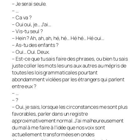
– Je serai seule.
– …
– Ca va ?
– Oui oui, je… J’ai…
– Vis-tu seul ?
– Hein ? Ah, ah, ah, hé, hé… Hé hé… Hé oui…
– As-tu des enfants ?
– Oui… Oui. Deux.
– Est-ce que tu sais faire des phrases, ou bien tu sais
juste coller les mots les uns aux autres au mépris de
toutes les lois grammaticales pourtant
abondamment violées par les étrangers qui parlent
entre eux ?
– …
– ?
– Oui, je sais, lorsque les circonstances me sont plus
favorables, parler dans un registre
approximativement normal. J’ai malheureusement
du mal à me faire à l’idée que nos voix sont
actuellement transformées en ondes