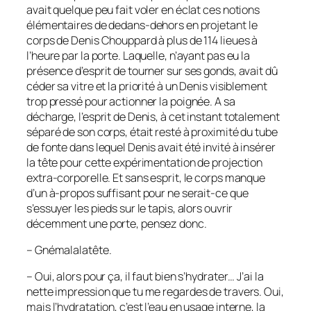
avait quelque peu fait voler en éclat ces notions
élémentaires de dedans-dehors en projetant le
corps de Denis Chouppard à plus de 114 lieues à
l’heure par la porte. Laquelle, n’ayant pas eu la
présence d’esprit de tourner sur ses gonds, avait dû
céder sa vitre et la priorité à un Denis visiblement
trop pressé pour actionner la poignée. A sa
décharge, l’esprit de Denis, à cet instant totalement
séparé de son corps, était resté à proximité du tube
de fonte dans lequel Denis avait été invité à insérer
la tête pour cette expérimentation de projection
extra-corporelle. Et sans esprit, le corps manque
d’un à-propos suffisant pour ne serait-ce que
s’essuyer les pieds sur le tapis, alors ouvrir
décemment une porte, pensez donc.
– Gnémalalatête.
– Oui, alors pour ça, il faut bien s’hydrater… J’ai la
nette impression que tu me regardes de travers. Oui,
mais l’hydratation, c’est l’eau en usage interne, la