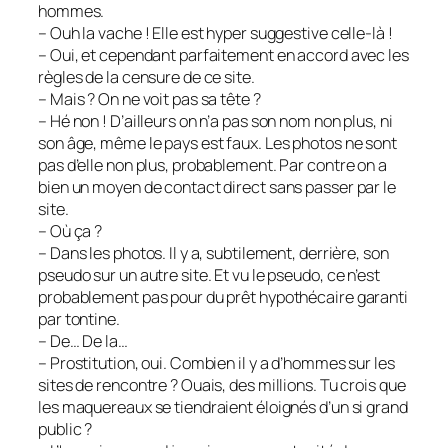
hommes.
– Ouh la vache ! Elle est hyper suggestive celle-là !
– Oui, et cependant parfaitement en accord avec les
règles de la censure de ce site.
– Mais ? On ne voit pas sa tête ?
– Hé non ! D’ailleurs on n’a pas son nom non plus, ni
son âge, même le pays est faux. Les photos ne sont
pas d’elle non plus, probablement. Par contre on a
bien un moyen de contact direct sans passer par le
site.
– Où ça ?
– Dans les photos. Il y a, subtilement, derrière, son
pseudo sur un autre site. Et vu le pseudo, ce n’est
probablement pas pour du prêt hypothécaire garanti
par tontine.
– De… De la…
– Prostitution, oui. Combien il y a d’hommes sur les
sites de rencontre ? Ouais, des millions. Tu crois que
les maquereaux se tiendraient éloignés d’un si grand
public ?