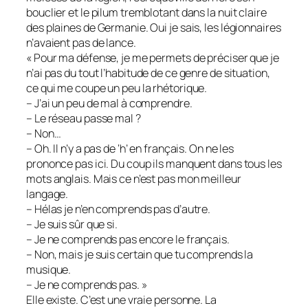
bouclier et le pilum tremblotant dans la nuit claire
des plaines de Germanie. Oui je sais, les légionnaires
n’avaient pas de lance.
« Pour ma défense, je me permets de préciser que je
n’ai pas du tout l’habitude de ce genre de situation,
ce qui me coupe un peu la rhétorique.
– J’ai un peu de mal à comprendre.
– Le réseau passe mal ?
– Non…
– Oh. Il n’y a pas de ‘h’ en français. On ne les
prononce pas ici. Du coup ils manquent dans tous les
mots anglais. Mais ce n’est pas mon meilleur
langage.
– Hélas je n’en comprends pas d’autre.
– Je suis sûr que si.
– Je ne comprends pas encore le français.
– Non, mais je suis certain que tu comprends la
musique.
– Je ne comprends pas. »
Elle existe. C’est une vraie personne. La