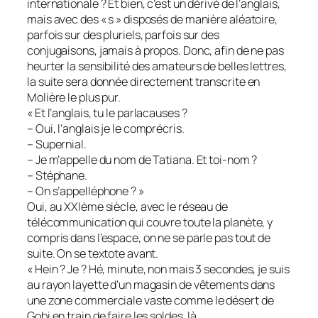
internationale ? Et bien, c’est un dérivé de l’anglais,
mais avec des « s » disposés de manière aléatoire,
parfois sur des pluriels, parfois sur des
conjugaisons, jamais à propos. Donc, afin de ne pas
heurter la sensibilité des amateurs de belles lettres,
la suite sera donnée directement transcrite en
Molière le plus pur.
« Et l’anglais, tu le parlacauses ?
– Oui, l’anglais je le comprécris.
– Supernial.
– Je m’appelle du nom de Tatiana. Et toi-nom ?
– Stéphane.
– On s’appelléphone ? »
Oui, au XXIème siècle, avec le réseau de
télécommunication qui couvre toute la planète, y
compris dans l’espace, on ne se parle pas tout de
suite. On se textote avant.
« Hein ? Je ? Hé, minute, non mais 3 secondes, je suis
au rayon layette d’un magasin de vêtements dans
une zone commerciale vaste comme le désert de
Gobi en train de faire les soldes, là.