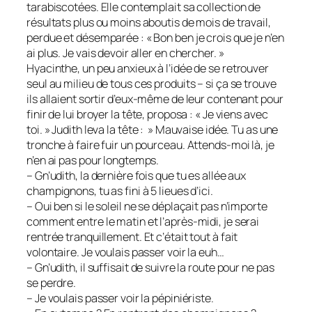
tarabiscotées. Elle contemplait sa collection de
résultats plus ou moins aboutis de mois de travail,
perdue et désemparée : « Bon ben je crois que je n’en
ai plus. Je vais devoir aller en chercher. »
Hyacinthe, un peu anxieux à l’idée de se retrouver
seul au milieu de tous ces produits – si ça se trouve
ils allaient sortir d’eux-même de leur contenant pour
finir de lui broyer la tête, proposa : « Je viens avec
toi. » Judith leva la tête : » Mauvaise idée. Tu as une
tronche à faire fuir un pourceau. Attends-moi là, je
n’en ai pas pour longtemps.
– Gn’udith, la dernière fois que tu es allée aux
champignons, tu as fini à 5 lieues d’ici.
– Oui ben si le soleil ne se déplaçait pas n’importe
comment entre le matin et l’après-midi, je serai
rentrée tranquillement. Et c’était tout à fait
volontaire. Je voulais passer voir la euh…
– Gn’udith, il suffisait de suivre la route pour ne pas
se perdre.
– Je voulais passer voir la pépiniériste.