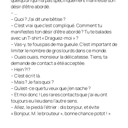
quelqu’un qui n’a pas spécifiquement manifesté son
désir d’être abordé.
– …
– Quoi ? J’ai dit une bêtise ?
– C’est vrai que c’est compliqué. Comment tu
manifestes ton désir d’être abordé ? Tu te balades
avec un T-shirt « Draguez-moi » ?
– Vas-y, te fous pas de ma gueule. C’est important de
limiter le nombre de gros lourds dans ce monde.
– Ouais ouais, monsieur la délicatesse. Tiens, ta
demande de contact a été acceptée.
– Hein ?!?
– C’est écrit là.
– Mais ? Je fais quoi ?
– Qu’est-ce que tu veux que j’en sache ?
– Et moi donc ! Les rares contacts que j’ai eu ont
toujours eu lieu dans l’autre sens.
– Allez, le pied à l’étrier : dis bonjour, et évite
« Bonjour, M. le brouteur », bonne chance potot ! »