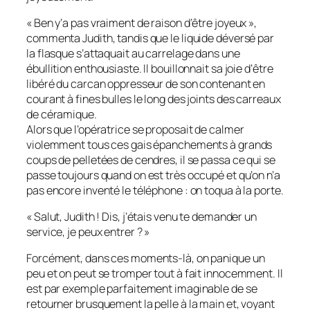
« Ben y’a pas vraiment de raison d’être joyeux »,
commenta Judith, tandis que le liquide déversé par
la flasque s’attaquait au carrelage dans une
ébullition enthousiaste. Il bouillonnait sa joie d’être
libéré du carcan oppresseur de son contenant en
courant à fines bulles le long des joints des carreaux
de céramique.
Alors que l’opératrice se proposait de calmer
violemment tous ces gais épanchements à grands
coups de pelletées de cendres, il se passa ce qui se
passe toujours quand on est très occupé et qu’on n’a
pas encore inventé le téléphone : on toqua à la porte.
« Salut, Judith ! Dis, j’étais venu te demander un
service, je peux entrer ? »
Forcément, dans ces moments-là, on panique un
peu et on peut se tromper tout à fait innocemment. Il
est par exemple parfaitement imaginable de se
retourner brusquement la pelle à la main et, voyant