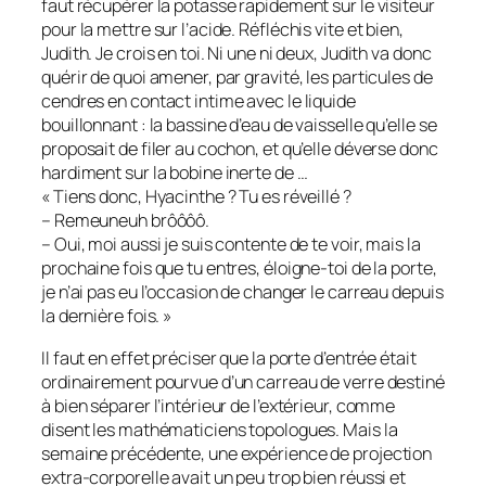
faut récupérer la potasse rapidement sur le visiteur
pour la mettre sur l’acide. Réfléchis vite et bien,
Judith. Je crois en toi. Ni une ni deux, Judith va donc
quérir de quoi amener, par gravité, les particules de
cendres en contact intime avec le liquide
bouillonnant : la bassine d’eau de vaisselle qu’elle se
proposait de filer au cochon, et qu’elle déverse donc
hardiment sur la bobine inerte de …
« Tiens donc, Hyacinthe ? Tu es réveillé ?
– Remeuneuh brôôôô.
– Oui, moi aussi je suis contente de te voir, mais la
prochaine fois que tu entres, éloigne-toi de la porte,
je n’ai pas eu l’occasion de changer le carreau depuis
la dernière fois. »
Il faut en effet préciser que la porte d’entrée était
ordinairement pourvue d’un carreau de verre destiné
à bien séparer l’intérieur de l’extérieur, comme
disent les mathématiciens topologues. Mais la
semaine précédente, une expérience de projection
extra-corporelle avait un peu trop bien réussi et