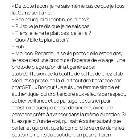
« De toute façon, je ne sais même pas ce que je fous
là. Ca ne sert à rien.
– Ben pourquoi tu continues, alors ?
– Puisque je te dis que je ne sais pas.
– Tiens, elle ne te plaît pas, celle-là ?
– Quoi ? Elle te plaît, à toi ?
– Euh…
– Moi non. Regarde, la seule photo d’elle est de dos,
le reste c’est une brochure d’agence de voyage : une
photo de plage qu’on dirait générée par
stableDiffusion, de la bouffe de buffet de chez club
Med, et sa prose, on la dirait tout droit crachée par
chatGPT : « Bonjour ! Je suis une femme simple et
authentique, qui croit encore aux valeurs de respect,
de bienveillance et de partage. Je suis ici pour
construire quelque chose de sincère, avec une
personne prête à avancer dans la même direction. Si
tu es quelqu’un de vrai, qui sait écouter autant que
parler, et qui croit que la complicité se crée dans les
petits moments du quotidien, on pourrait bien