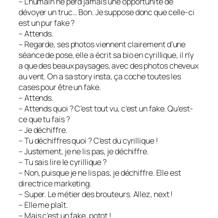
– L’humain ne perd jamais une opportunité de
dévoyer un truc… Bon. Je suppose donc que celle-ci
est un pur fake ?
– Attends.
– Regarde, ses photos viennent clairement d’une
séance de pose, elle a écrit sa bio en cyrillique, il n’y
a que des beaux paysages, avec des photos cheveux
au vent. On a sa story insta, ça coche toutes les
cases pour être un fake.
– Attends.
– Attends quoi ? C’est tout vu, c’est un fake. Qu’est-
ce que tu fais ?
– Je déchiffre.
– Tu déchiffres quoi ? C’est du cyrillique !
– Justement, je ne lis pas, je déchiffre.
– Tu sais lire le cyrillique ?
– Non, puisque je ne lis pas, je déchiffre. Elle est
directrice marketing.
– Super. Le métier des brouteurs. Allez, next !
– Elle me plaît.
– Mais c’est un fake, potot !