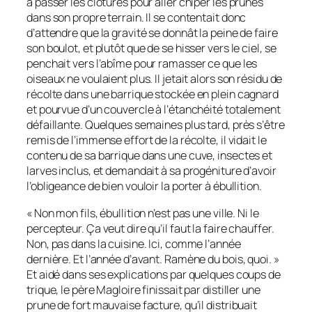
à passer les clôtures pour aller chiper les prunes
dans son propre terrain. Il se contentait donc
d’attendre que la gravité se donnât la peine de faire
son boulot, et plutôt que de se hisser vers le ciel, se
penchait vers l’abîme pour ramasser ce que les
oiseaux ne voulaient plus. Il jetait alors son résidu de
récolte dans une barrique stockée en plein cagnard
et pourvue d’un couvercle à l’étanchéité totalement
défaillante. Quelques semaines plus tard, près s’être
remis de l’immense effort de la récolte, il vidait le
contenu de sa barrique dans une cuve, insectes et
larves inclus, et demandait à sa progéniture d’avoir
l’obligeance de bien vouloir la porter à ébullition.
« Non mon fils, ébullition n’est pas une ville. Ni le
percepteur. Ça veut dire qu’il faut la faire chauffer.
Non, pas dans la cuisine. Ici, comme l’année
dernière. Et l’année d’avant. Ramène du bois, quoi. »
Et aidé dans ses explications par quelques coups de
trique, le père Magloire finissait par distiller une
prune de fort mauvaise facture, qu’il distribuait