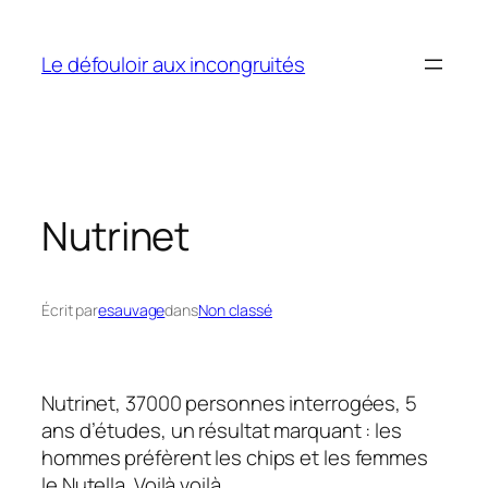
Aller
au
Le défouloir aux incongruités
contenu
Nutrinet
Écrit par
esauvage
dans
Non classé
Nutrinet, 37000 personnes interrogées, 5
ans d’études, un résultat marquant : les
hommes préfèrent les chips et les femmes
le Nutella. Voilà voilà.