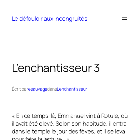
Aller
au
Le défouloir aux incongruités
contenu
L’enchantisseur 3
Écrit par
esauvage
dans
L’enchantisseur
« En ce temps-là, Emmanuel vint à Rotule, où
il avait été élevé. Selon son habitude, il entra
dans le temple le jour des fèves, et il se leva
pour faire la lecture… »