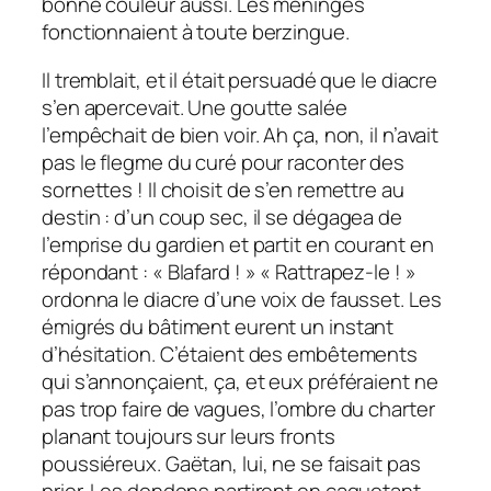
bonne couleur aussi. Les méninges
fonctionnaient à toute berzingue.
Il tremblait, et il était persuadé que le diacre
s’en apercevait. Une goutte salée
l’empêchait de bien voir. Ah ça, non, il n’avait
pas le flegme du curé pour raconter des
sornettes ! Il choisit de s’en remettre au
destin : d’un coup sec, il se dégagea de
l’emprise du gardien et partit en courant en
répondant : « Blafard ! » « Rattrapez-le ! »
ordonna le diacre d’une voix de fausset. Les
émigrés du bâtiment eurent un instant
d’hésitation. C’étaient des embêtements
qui s’annonçaient, ça, et eux préféraient ne
pas trop faire de vagues, l’ombre du charter
planant toujours sur leurs fronts
poussiéreux. Gaëtan, lui, ne se faisait pas
prier. Les dondons partirent en caquetant